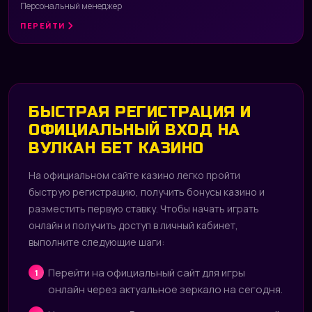
Персональный менеджер
ПЕРЕЙТИ
БЫСТРАЯ РЕГИСТРАЦИЯ И
ОФИЦИАЛЬНЫЙ ВХОД НА
ВУЛКАН БЕТ КАЗИНО
На официальном сайте казино легко пройти
быструю регистрацию, получить бонусы казино и
разместить первую ставку. Чтобы начать играть
онлайн и получить доступ в личный кабинет,
выполните следующие шаги:
Перейти на официальный сайт для игры
онлайн через актуальное зеркало на сегодня.