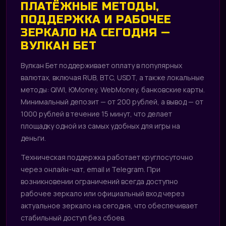
ПЛАТЁЖНЫЕ МЕТОДЫ,
ПОДДЕРЖКА И РАБОЧЕЕ
ЗЕРКАЛО НА СЕГОДНЯ —
ВУЛКАН БЕТ
Вулкан Бет поддерживает оплату в популярных
валютах, включая RUB, BTC, USDT, а также локальные
методы: QIWI, ЮMoney, WebMoney, банковские карты.
Минимальный депозит — от 200 рублей, а вывод — от
1000 рублей в течение 15 минут, что делает
площадку одной из самых удобных для игры на
деньги.
Техническая поддержка работает круглосуточно
через онлайн-чат, email и Telegram. При
возникновении ограничений всегда доступно
рабочее зеркало или официальный вход через
актуальное зеркало на сегодня, что обеспечивает
стабильный доступ без сбоев.