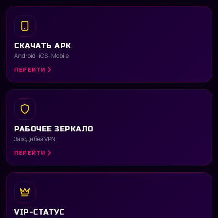
СКАЧАТЬ APK
Android · iOS · Mobile
ПЕРЕЙТИ
РАБОЧЕЕ ЗЕРКАЛО
Заходи без VPN
ПЕРЕЙТИ
VIP-СТАТУС