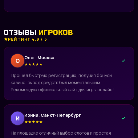
ОТЗЫВЫ
ИГРОКОВ
РЕЙТИНГ 4.9 / 5
Олег, Москва
О
★
★
★
★
★
Прошел быструю регистрацию, получил бонусы
казино, вывод средств был моментальным.
Рекомендую официальный сайт для игры онлайн!
Ирина, Санкт-Петербург
И
★
★
★
★
★
На площадке отличный выбор слотов и простая