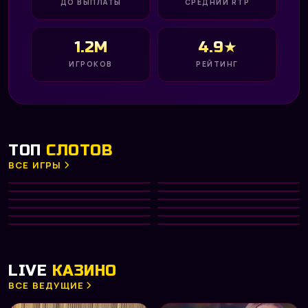
ДО ВЫПЛАТЫ
СРЕДНИЙ RTP
1.2M
4.9★
ИГРОКОВ
РЕЙТИНГ
ТОП
СЛОТОВ
ВСЕ ИГРЫ
Gates of Olympus 1000
Big Bass Bonanza
HOT
Diamond of Jungle
Aztec Clusters
NEW
PRAGMATIC PLAY
PRAGMATIC PLAY
Divine Divas
Dreamshock
TOP
NETENT
PRAGMATIC PLAY
Hot Fruit
Phoenix Rising
NEW
PLAY’N GO
NETENT
Fruit Machine
Capymania Yellow
HOT
MICROGAMING
PLAY’N GO
Big Win x25
Fab Farm
MICROGAMING
PRAGMATIC PLAY
NETENT
PLAY’N GO
LIVE
КАЗИНО
ВСЕ ВЕДУЩИЕ