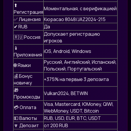
⬆
Моментальная, с верификацией
Регистрация
✅ Лицензия
Кюрасао 8048/JAZ2024-215
✔ RUB
Да
Допускает регистрацию
🇷🇺 Россия
игроков
📱
iOS, Android, Windows
Приложения
Русский, Английский, Испанский,
🌐 Языки
Польский, Португальский
💰 Бонус
+375% на первые 3 депозита
новичку
🎁
Vulkan2024, BETWIN
Промокоды
Visa, Mastercard, ЮMoney, QIWI,
💳 Оплата
WebMoney, USDT, Bitcoin
💵 Валюты
RUB, USD, EUR, BTC, USDT
🔽 Депозит
от 200 RUB